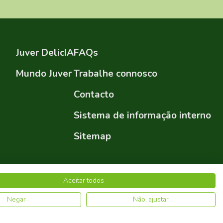
Juver DelicIA
FAQs
Mundo Juver
Trabalhe connosco
Contacto
Sistema de informação interno
Sitemap
Aceitar todos
Política de Privacidade
Política de Cookies
Negar
Não, ajustar