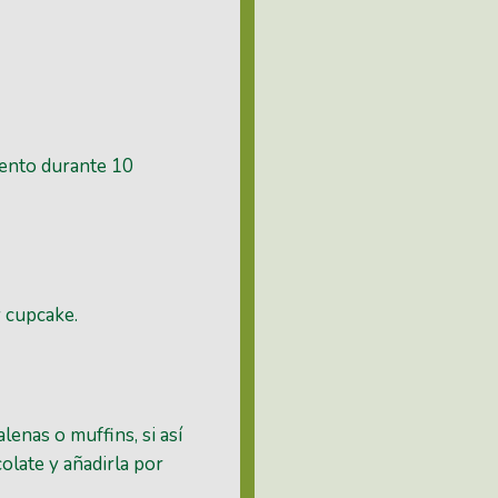
lento durante 10
y cupcake.
enas o muffins, si así
colate y añadirla por