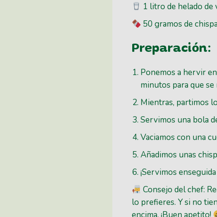
1 litro de helado de v
50 gramos de chispa
Preparación:
Ponemos a hervir en 
minutos para que se 
Mientras, partimos lo
Servimos una bola de
Vaciamos con una cuc
Añadimos unas chispa
¡Servimos enseguida y
Consejo del chef: Re
lo prefieres. Y si no ti
encima. ¡Buen apetito!