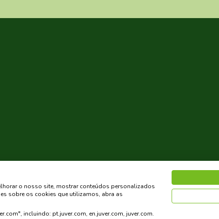
lhorar o nosso site, mostrar conteúdos personalizados
ões sobre os cookies que utilizamos, abra as
r.com", incluindo: pt.juver.com, en.juver.com, juver.com.