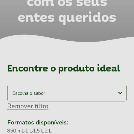
com os seus
entes queridos
Encontre o produto ideal
Remover filtro
Formatos disponíveis:
850 mL
1 L
1,5 L
2 L