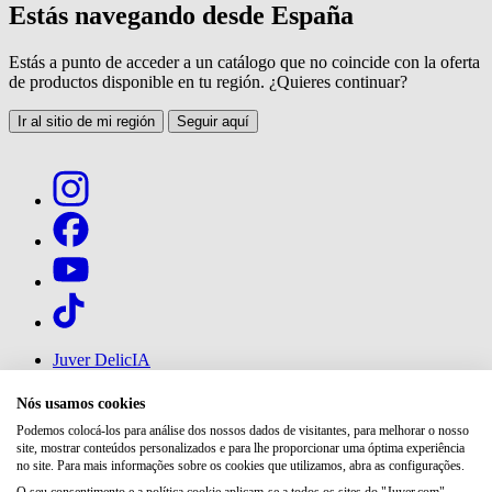
Estás navegando desde España
Estás a punto de acceder a un catálogo que no coincide con la oferta
de productos disponible en tu región. ¿Quieres continuar?
Ir al sitio de mi región
Seguir aquí
Juver DelicIA
Mundo Juver
Nós usamos cookies
FAQs
Podemos colocá-los para análise dos nossos dados de visitantes, para melhorar o nosso
Trabalhe connosco
site, mostrar conteúdos personalizados e para lhe proporcionar uma óptima experiência
Contacto
no site. Para mais informações sobre os cookies que utilizamos, abra as configurações.
Sistema de informação interno